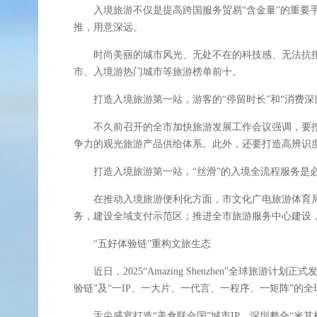
入境旅游不仅是提高跨国服务贸易“含金量”的重要手
推，用意深远。
时尚美丽的城市风光、无处不在的科技感、无法抗拒的
市、入境游热门城市等旅游榜单前十。
打造入境旅游第一站，游客的“停留时长”和“消费深度
不久前召开的全市加快旅游发展工作会议强调，要挖
争力的观光旅游产品供给体系。此外，还要打造高辨识度
打造入境旅游第一站，“丝滑”的入境全流程服务是必
在推动入境旅游便利化方面，市文化广电旅游体育局牵
务，建设全域支付示范区；推进全市旅游服务中心建设，
“五好体验链”重构文旅生态
近日，2025“Amazing Shenzhen”全球旅
验链”及“一IP、一大片、一代言、一程序、一矩阵”的
舌尖盛宴打造“美食联合国”城市IP。深圳整合“米其林”