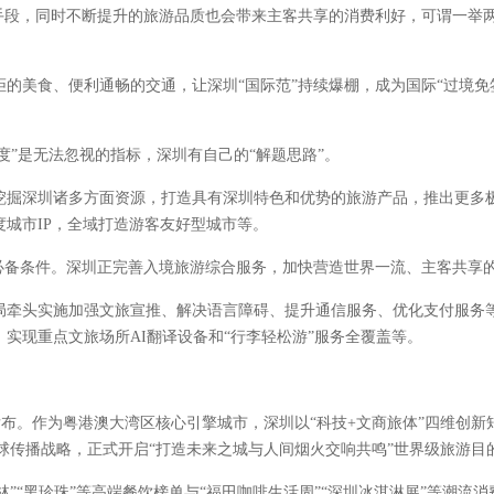
段，同时不断提升的旅游品质也会带来主客共享的消费利好，可谓一举
美食、便利通畅的交通，让深圳“国际范”持续爆棚，成为国际“过境免
”是无法忽视的指标，深圳有自己的“解题思路”。
掘深圳诸多方面资源，打造具有深圳特色和优势的旅游产品，推出更多极
城市IP，全域打造游客友好型城市等。
备条件。深圳正完善入境旅游综合服务，加快营造世界一流、主客共享
头实施加强文旅宣推、解决语言障碍、提升通信服务、优化支付服务等7
实现重点文旅场所AI翻译设备和“行李轻松游”服务全覆盖等。
游计划正式发布。作为粤港澳大湾区核心引擎城市，深圳以“科技+文商旅体”四维
全球传播战略，正式开启“打造未来之城与人间烟火交响共鸣”世界级旅游目
“黑珍珠”等高端餐饮榜单与“福田咖啡生活周”“深圳冰淇淋展”等潮流消费I