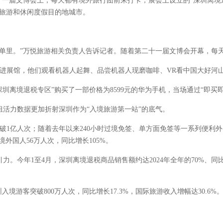
一届文博会上，每天都有境外旅行团前来打卡；展会上设立的“深圳离境退
光旅游和休闲度假目的地城市。
里。”万悦旅游相关负责人告诉记者。随着第二十一届文博会开幕，每
进展馆，他们观看机器人起舞、品尝机器人现磨咖啡、VR看中国大好河
境退税专区”购买了一部价格为8599元的华为手机，当场通过“即买即退”
力数据更加折射深圳作为“入境旅游第一站”的底气。
1亿人次；随着去年以来240小时过境免签、单方面免签等一系列便利
境外国人56万人次，同比增长105%。
年1至4月，深圳离境退税商品销售额约达2024年全年的70%、同比
游客突破800万人次，同比增长17.3%，国际旅游收入增幅达30.6%